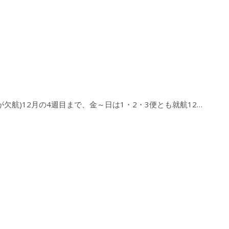
便が欠航)12月の4週目まで、金～日は1・2・3便とも就航12…