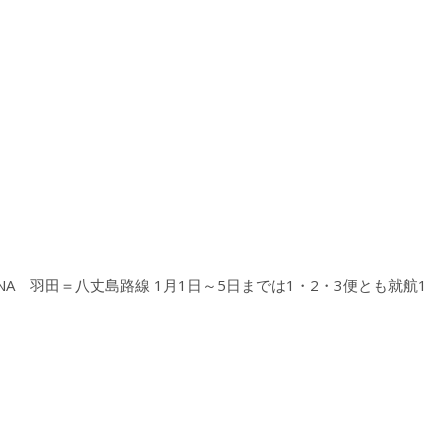
 羽田＝八丈島路線 1月1日～5日までは1・2・3便とも就航1