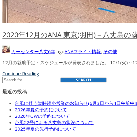
2020年12月のANA 東京(羽田)－八丈島
カーセンター八丈
6年
ago
ANAフライト情報
,
その他
12月の就航予定・スケジュールが発表されました。 12/1(火)～1
Continue Reading
SEARCH
最近の投稿
台風に伴う臨時縮小営業のお知らせ(6月3日から4日午前中ま
2026年夏の予約について
2026年GWの予約について
台風22号による八丈島の状況について
2025年夏の先行予約について