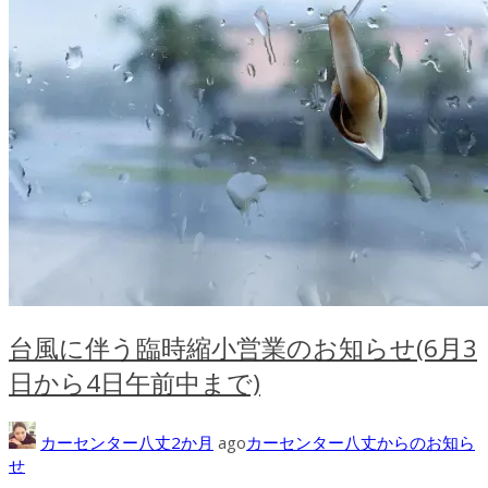
台風に伴う臨時縮小営業のお知らせ(6月3
日から4日午前中まで)
カーセンター八丈
2か月
ago
カーセンター八丈からのお知ら
せ