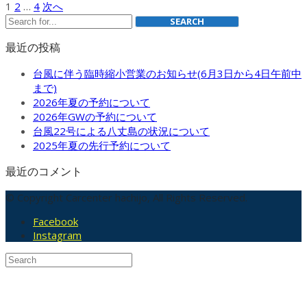
投
1
2
…
4
次へ
SEARCH
稿
最近の投稿
の
ペ
台風に伴う臨時縮小営業のお知らせ(6月3日から4日午前中
まで)
ー
2026年夏の予約について
ジ
2026年GWの予約について
台風22号による八丈島の状況について
送
2025年夏の先行予約について
り
最近のコメント
© Copyright Carcenter hachijo, All Rights Reserved.
Facebook
Instagram